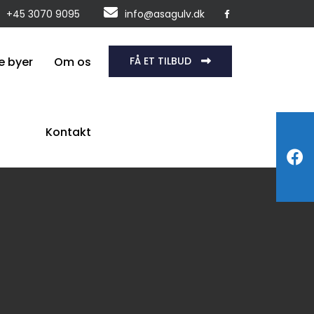
+45 3070 9095
info@asagulv.dk
e byer
Om os
FÅ ET TILBUD
Kontakt