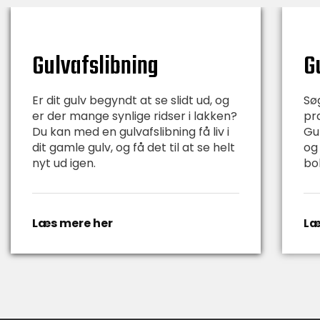
Gulvafslibning
G
Er dit gulv begyndt at se slidt ud, og
Sø
er der mange synlige ridser i lakken?
præ
Du kan med en gulvafslibning få liv i
Gu
dit gamle gulv, og få det til at se helt
og
nyt ud igen.
bo
Læs mere her
Læ