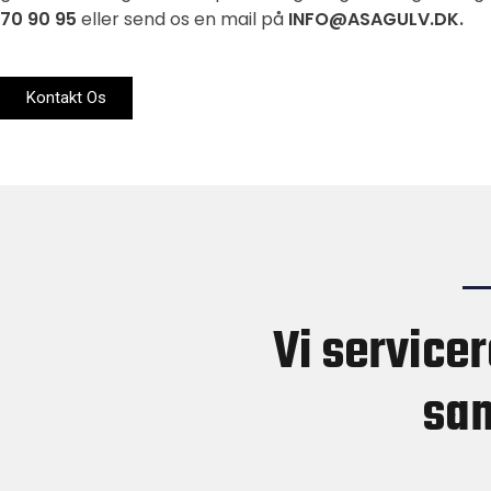
70 90 95
eller send os en mail på
INFO@ASAGULV.DK
.
Kontakt Os
Vi service
sam