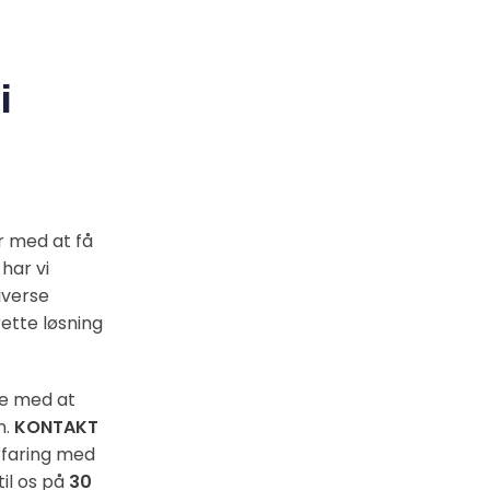
i
r med at få
 har vi
iverse
ette løsning
lpe med at
n.
KONTAKT
rfaring med
til os på
30