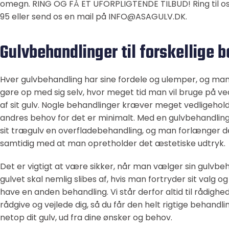
omegn. RING OG FÅ ET UFORPLIGTENDE TILBUD! Ring til os
95 eller send os en mail på INFO@ASAGULV.DK.
Gulvbehandlinger til forskellige 
Hver gulvbehandling har sine fordele og ulemper, og man
gøre op med sig selv, hvor meget tid man vil bruge på ve
af sit gulv. Nogle behandlinger kræver meget vedligehol
andres behov for det er minimalt. Med en gulvbehandlin
sit trægulv en overfladebehandling, og man forlænger de
samtidig med at man opretholder det æstetiske udtryk.
Det er vigtigt at være sikker, når man vælger sin gulvbeh
gulvet skal nemlig slibes af, hvis man fortryder sit valg og
have en anden behandling. Vi står derfor altid til rådighe
rådgive og vejlede dig, så du får den helt rigtige behandling
netop dit gulv, ud fra dine ønsker og behov.