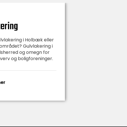
ering
lvlakering i Holbæk eller
området? Gulvlakering i
sherred og omegn for
hverv og boligforeninger.
her