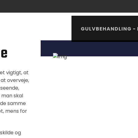
GULVBEHANDLING - 
de
t vigtigt, at
at overveje,
udseende,
, man skal
le de samme
t, mens for
skilde og