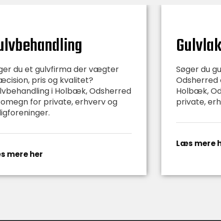
ulvbehandling
Gulvlak
ger du et gulvfirma der vægter
Søger du gu
cision, pris og kvalitet?
Odsherred 
lvbehandling i Holbæk, Odsherred
Holbæk, Od
 omegn for private, erhverv og
private, er
ligforeninger.
Læs mere 
s mere her