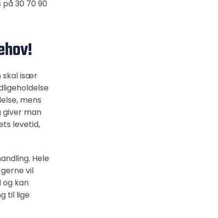
 på 30 70 90
behov!
 skal især
dligeholdelse
delse, mens
g giver man
ts levetid,
andling. Hele
 gerne vil
d og kan
 til lige